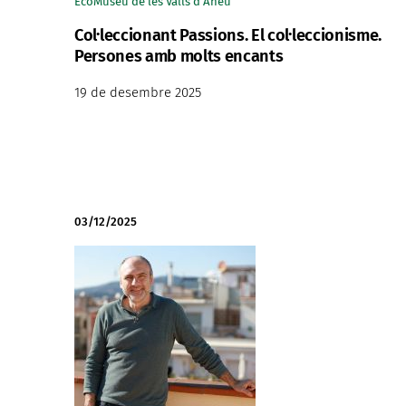
EcoMuseu de les Valls d'Àneu
Col·leccionant Passions. El col·leccionisme.
Persones amb molts encants
19 de desembre 2025
03/12/2025