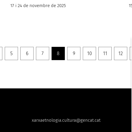
17 i 24 de novembre de 2025
1
5
6
7
8
9
10
11
12
xarxaetnologia.cultura@gencat.cat