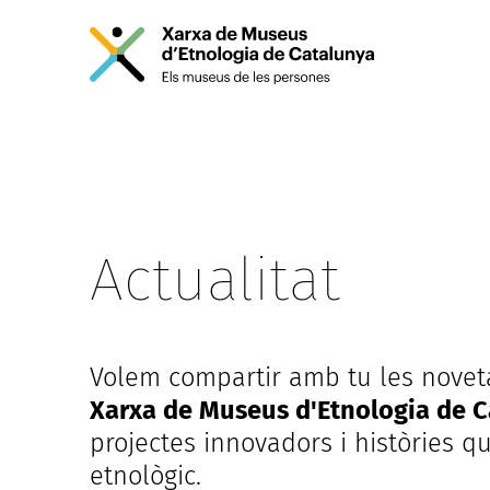
La Xarxa
Projectes
Actualitat
Contacte
Mostra el submenú de “La Xarxa”
Actualitat
Volem compartir amb tu les novet
Xarxa de Museus d'Etnologia de C
projectes innovadors i històries 
etnològic.